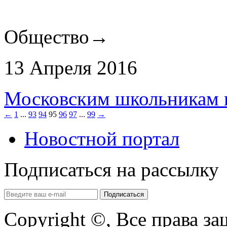
Общество
→
13 Апреля 2016
Московским школьникам п
←
1
...
93
94
95
96
97
...
99
→
Новостной портал
Подписаться на рассылку
Copyright ©, Все права з