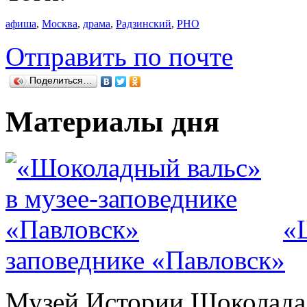
афиша
,
Москва
,
драма
,
Радзинский
,
РНО
Отправить по почте
Поделиться…
Материалы дня
«
заповеднике «Павловск»
Музей Истории Шоколада