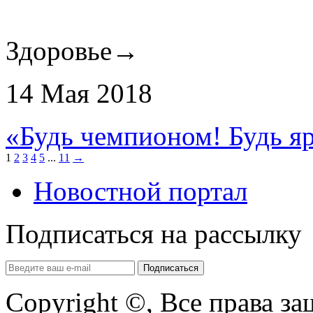
Здоровье
→
14 Мая 2018
«Будь чемпионом! Будь яр
1
2
3
4
5
...
11
→
Новостной портал
Подписаться на рассылку
Copyright ©, Все права з