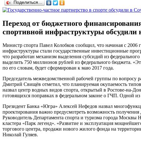
Поделиться…
Переход от бюджетного финансирования
спортивной инфраструктуры обсудили н
Министр спорта Павел Колобков сообщил, что начиная с 2006 
инфраструктуры стали государственные инвестиционные прогр
что разработан механизм выделения субсидий из федерального
выделить 750 миллионов рублей из федерального бюджета. «Эт
по его словам, будет сформирован к маю 2017 года.
Председатель межведомственной рабочей группы по вопросу ра
Дмитрий Свищёв отметил, что планируемая окупаемость типово
назвал центр водных видов спорта, открытый в Ростове-на-До
готовящихся поправках в федеральном законе о ГЧП. Одной из
Президент Банка «Югра» Алексей Нефедов назвал многофункц
проектирования важно предусмотреть возможность получения д
Руководитель Департамента спорта и туризма города Москвы Ни
кластера «Парк легенд». «Развитие и эксплуатация мощнейшего
торгового центра, продажи нового жилого фонда на территори
Николай Гуляев.