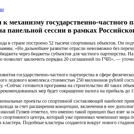
 к механизму государственно-частного п
а панельной сессии в рамках Российско
года в стране построено 52 тысячи спортивных объектов. Он по
аммы. «Но дальнейшее развитие отрасли невозможно без перехо
 бюджета через бюджеты субъектов для частного партнерства. Н
о позволит заключить порядка 20 соглашений по ГЧП», — уточн
звития государственно-частного партнерства в сфере физическ
го ледового комплекса стоимостью 250 миллионов рублей состав
ну. «Сейчас готовится программа на строительство 40 таких об
 рекомендованных мер будет сокращение налога на прибыль до 1
иональные проекты со спортивной составляющей наиболее прив
охода за счет расширения концепции, включения в нее дополни
колай Гуляев отметил, что именно такой принцип был взят за о
 спортивного центра, который уже принимал чемпионат мира по 
и кластера. Подобные кластеры создаются вокруг нового стадио