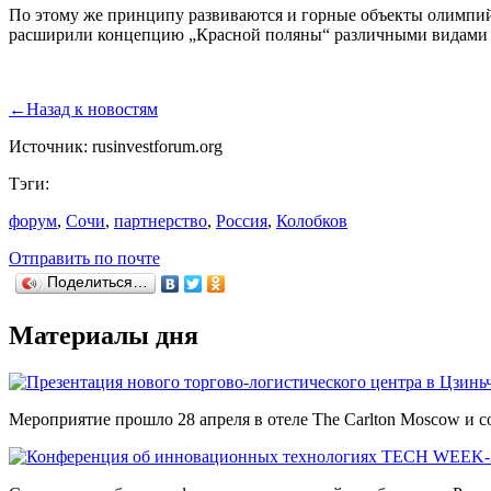
По этому же принципу развиваются и горные объекты олимпий
расширили концепцию „Красной поляны“ различными видами ра
←
Назад к новостям
Источник: rusinvestforum.org
Тэги:
форум
,
Сочи
,
партнерство
,
Россия
,
Колобков
Отправить по почте
Поделиться…
Материалы дня
Мероприятие прошло 28 апреля в отеле The Carlton Moscow и со