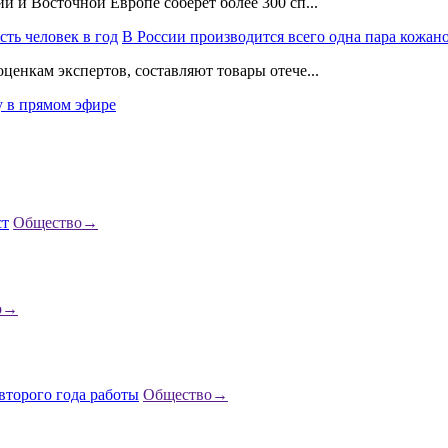
и и Восточной Европе соберет более 300 сп...
В России производится всего одна пара кожано
ценкам экспертов, составляют товары отече...
у в прямом эфире
Общество
→
о
→
Общество
→