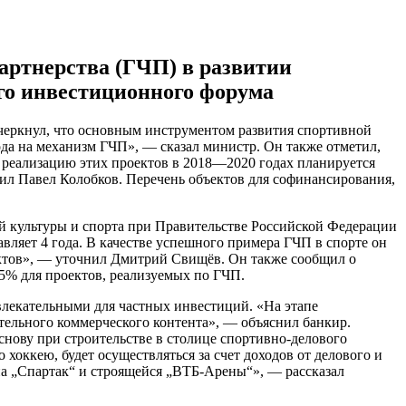
артнерства (ГЧП) в развитии
го инвестиционного форума
дчеркнул, что основным инструментом развития спортивной
да на механизм ГЧП», — сказал министр. Он также отметил,
а реализацию этих проектов в 2018—2020 годах планируется
ил Павел Колобков. Перечень объектов для софинансирования,
ой культуры и спорта при Правительстве Российской Федерации
ляет 4 года. В качестве успешного примера ГЧП в спорте он
ъектов», — уточнил Дмитрий Свищёв. Он также сообщил о
5% для проектов, реализуемых по ГЧП.
лекательными для частных инвестиций. «На этапе
тельного коммерческого контента», — объяснил банкир.
снову при строительстве в столице спортивно-делового
хоккею, будет осуществляться за счет доходов от делового и
на „Спартак“ и строящейся „ВТБ-Арены“», — рассказал