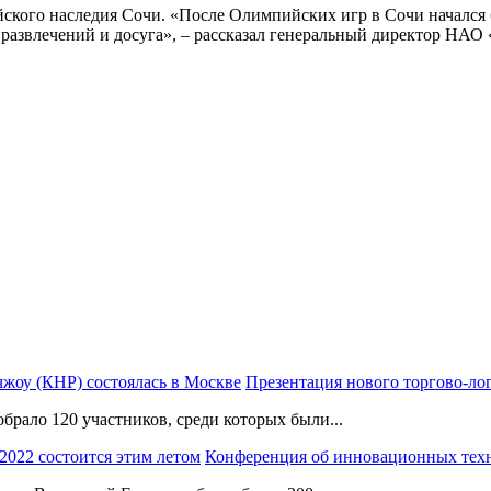
ского наследия Сочи. «После Олимпийских игр в Сочи начался
звлечений и досуга», – рассказал генеральный директор НАО 
Презентация нового торгово-ло
брало 120 участников, среди которых были...
Конференция об инновационных тех