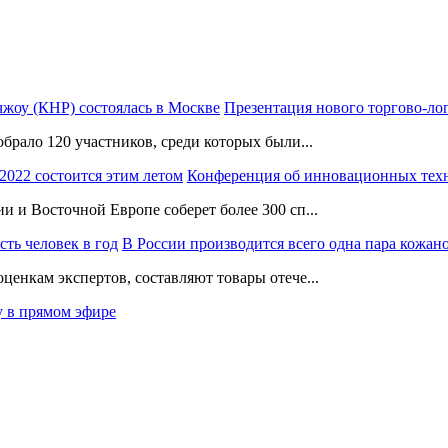
Презентация нового торгово-ло
брало 120 участников, среди которых были...
Конференция об инновационных тех
и и Восточной Европе соберет более 300 сп...
В России производится всего одна пара кожано
ценкам экспертов, составляют товары отече...
у в прямом эфире