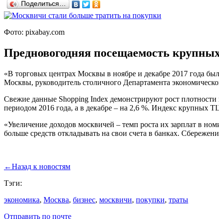
Поделиться…
Фото: pixabay.com
Предновогодняя посещаемость крупных 
«В торговых центрах Москвы в ноябре и декабре 2017 года был
Москвы, руководитель столичного Департамента экономическ
Свежие данные Shopping Index демонстрируют рост плотности 
периодом 2016 года, а в декабре – на 2,6 %. Индекс крупных Т
«Увеличение доходов москвичей – темп роста их зарплат в номи
больше средств откладывать на свои счета в банках. Сбережения
←
Назад к новостям
Тэги:
экономика
,
Москва
,
бизнес
,
москвичи
,
покупки
,
траты
Отправить по почте