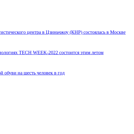
гистического центра в Цзиньчжоу (КНР) состоялась в Москве
нологиях TECH WEEK-2022 состоится этим летом
й обуви на шесть человек в год