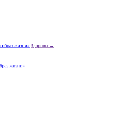
Здоровье
→
браз жизни»