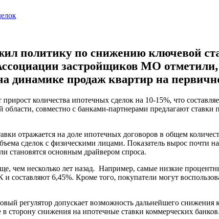
жил политику по снижению ключевой став
Ассоциации застройщиков МО отметили,
на динамике продаж квартир на первич
 прирост количества ипотечных сделок на 10-15%, что составляе
 области, совместно с банками-партнерами предлагают ставки 
вки отражается на доле ипотечных договоров в общем количеств
 объема сделок с физическими лицами. Показатель вырос почти 
ли становятся основным драйвером спроса.
ще, чем несколько лет назад. Например, самые низкие процент
и составляют 6,45%. Кроме того, покупатели могут воспользов
нсовый регулятор допускает возможность дальнейшего снижения
е в сторону снижения на ипотечные ставки коммерческих банков