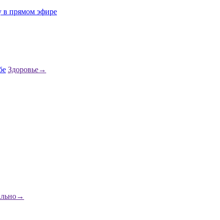
у в прямом эфире
Здоровье
→
ально
→