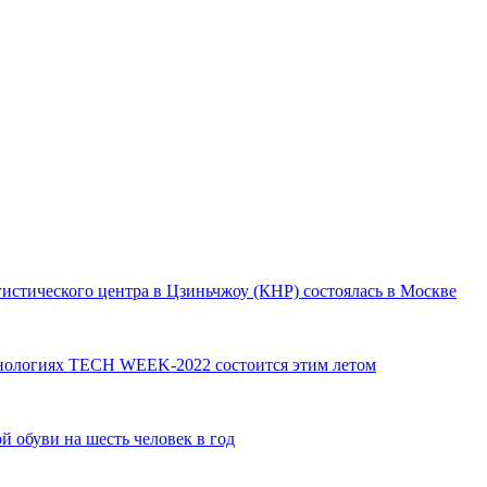
гистического центра в Цзиньчжоу (КНР) состоялась в Москве
нологиях TECH WEEK-2022 состоится этим летом
й обуви на шесть человек в год