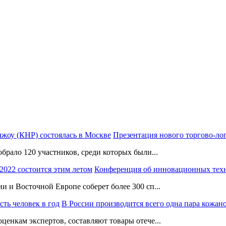
Презентация нового торгово-ло
брало 120 участников, среди которых были...
Конференция об инновационных тех
и и Восточной Европе соберет более 300 сп...
В России производится всего одна пара кожано
ценкам экспертов, составляют товары отече...