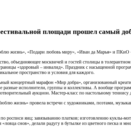
Фестивальной площади прошел самый д
юблю жизнь», «Подари любовь миру», «Иван да Марья» и ПКиО
нство, объединяющее москвичей и гостей столицы в толерантном
 границы «здоровый – инвалид». Праздник с насыщенной програ
никальное пространство и условия для каждого.
льный концертный марафон «Мир добра», организованный креат
 разные исполнители, группы и коллективы. А вообще программ
отворительный аукцион. Мастер-класс по настольному теннису 
Люблю жизнь» провела встречи с художниками, поэтами, музыка
по росписи яиц; завязыванию платков; изготовлению куклы-мот
 «ловца снов», делали радугу в бутылке из цветного песка и мно