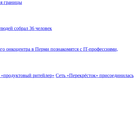
юдей собрал 36 человек
го онкоцентра в Перми познакомятся с IT-профессиями,
Сеть «Перекрёсток» присоединилась