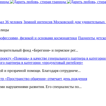
Зимний интенсив Московский дом удивительных л
толицы
Пациенты детско
ворительный фонд «Берегиня» и пермское рег...
ого партнера в категории «продуктовый ритейлер»
 и прозрачной помощи. Благодаря сотрудниче...
тр «Пространство общения» отмечает день рождения
ми нарушениями развития. Его специалисты по...