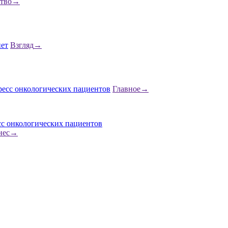
тво
→
Взгляд
→
Главное
→
сс онкологических пациентов
нес
→