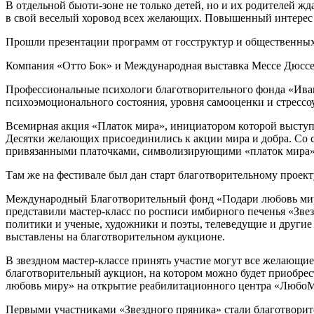
В отдельной бьюти-зоне не только детей, но и их родителей жд
в свой веселый хоровод всех желающих. Повышенный интерес 
Прошли презентации программ от госструктур и общественных
Компания «Отто Бок» и Международная выставка Мессе Дюссе
Профессиональные психологи благотворительного фонда «Иван
психоэмоционального состояния, уровня самооценки и стресс
Всемирная акция «Платок мира», инициатором которой выступ
Десятки желающих присоединились к акции мира и добра. Со с
привязанными платочками, символизирующими «платок мира» 
Там же на фестивале был дан старт благотворительному проек
Международный Благотворительный фонд «Подари любовь миру
представили мастер-класс по росписи имбирного печенья «Звез
политики и ученые, художники и поэты, телеведущие и другие
выставлены на благотворительном аукционе.
В звездном мастер-классе принять участие могут все желающи
благотворительный аукцион, на котором можно будет приобрес
любовь миру» на открытие реабилитационного центра «Любо
Первыми участниками «Звездного пряника» стали благотворител