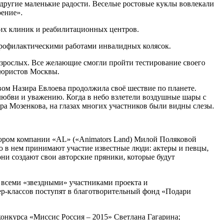
и другие маленькие радости. Веселые ростовые куклы вовлекали
оение».
их клиник и реабилитационных центров.
профилактическими работами инвалидных колясок.
зрослых. Все желающие смогли пройти тестирование своего
 юристов Москвы.
ом Назира Евлоева продолжила своё шествие по планете.
любви и уважению. Когда в небо взлетели воздушные шары с
 Мозенкова, на глазах многих участников были видны слезы.
ором компании «АL» («Animators Land) Милой Поляковой
то в нем принимают участие известные люди: актеры и певцы,
ни создают свои авторские пряники, которые будут
 всеми «звездными» участниками проекта и
ер-классов поступят в благотворительный фонд «Подари
конкурса «Миссис Россия – 2015» Светлана Гагарина;