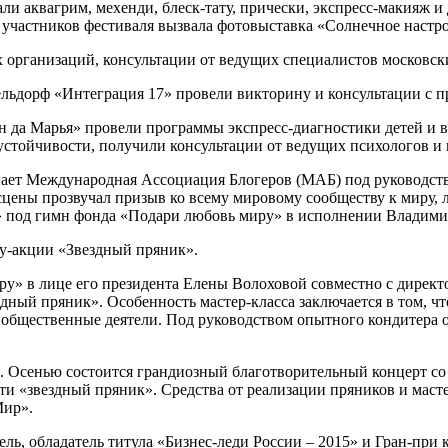
али аквагрим, мехенди, блеск-тату, прически, экспресс-макияж 
участников фестиваля вызвала фотовыставка «Солнечное настр
 организаций, консультации от ведущих специалистов московск
льдорф «Интеграция 17» провели викторину и консультации с 
 да Марья» провели программы экспресс-диагностики детей и в
оустойчивости, получили консультации от ведущих психологов и
ает Международная Ассоциация Блогеров (МАБ) под руководств
цены прозвучал призыв ко всему мировому сообществу к миру, 
под гимн фонда «Подари любовь миру» в исполнении Владимира
ту-акции «Звездный пряник».
» в лице его президента Елены Волоховой совместно с директ
дный пряник». Особенность мастер-класса заключается в том, ч
 общественные деятели. Под руководством опытного кондитера о
е. Осенью состоится грандиозный благотворительный концерт со
ти «звездный пряник». Средства от реализации пряников и маст
Мир».
ь, обладатель титула «Бизнес-леди России – 2015» и Гран-при 