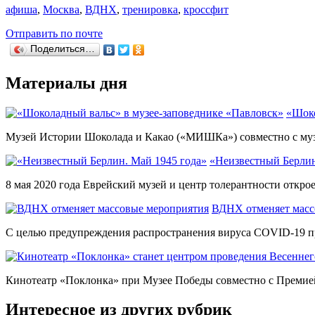
афиша
,
Москва
,
ВДНХ
,
тренировка
,
кроссфит
Отправить по почте
Поделиться…
Материалы дня
«Шоко
Музей Истории Шоколада и Какао («МИШКа») совместно с музе
«Неизвестный Берлин
8 мая 2020 года Еврейский музей и центр толерантности откро
ВДНХ отменяет масс
С целью предупреждения распространения вируса COVID-19 пр
Кинотеатр «Поклонка» при Музее Победы совместно с Премией
Интересное из других рубрик