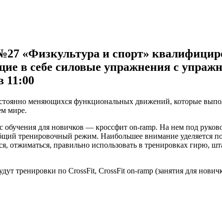
 №27 «Физкультура и спорт» квалифицир
ие в себе силовые упражнения с упражн
 11:00
остоянно меняющихся функциональных движений, которые выпол
ем мире.
урс обучения для новичков — кроссфит on-ramp. На нем под рук
щий тренировочный режим. Наибольшее внимание уделяется пос
я, отжиматься, правильно использовать в тренировках гирю, шт
т тренировки по CrossFit, CrossFit on-ramp (занятия для новичко