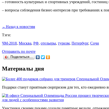
– готовность культурных и спортивных учреждений, гостиниц 
– вопросы соблюдения бизнес-интересов при требованиях к п
←
Назад к новостям
Тэги:
ЧМ-2018
,
Москва
,
РФ
,
отельеры
,
туризм
,
Петербург
,
Сочи
Отправить по почте
Поделиться…
Материалы дня
Подарки станут приятным сюрпризом для тех, кто ежедневно вк
для людей с особенностями развития
Участники своими руками создали памятные медали, отражающи