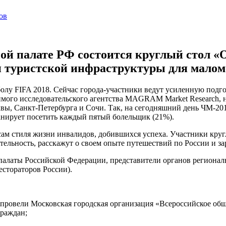
нной палате РФ состоится круглый стол 
и туристской инфраструктуры для мало
лу FIFA 2018. Сейчас города-участники ведут усиленную подгот
мого исследовательского агентства MAGRAM Market Research, н
ы, Санкт-Петербурга и Сочи. Так, на сегодняшний день ЧМ-201
анирует посетить каждый пятый болельщик (21%).
сам стиля жизни инвалидов, добившихся успеха. Участники круг
льность, расскажут о своем опыте путешествий по России и з
палаты Российской Федерации, представители органов региональ
стораторов России).
 г. провели Московская городская организация «Всероссийское 
раждан;