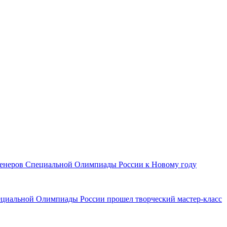
тренеров Специальной Олимпиады России к Новому году
ециальной Олимпиады России прошел творческий мастер-класс