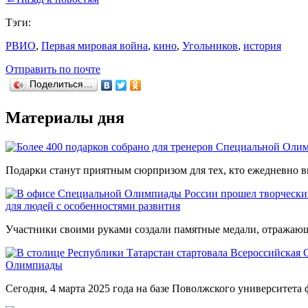
Тэги:
РВИО
,
Первая мировая война
,
кино
,
Угольников
,
история
Отправить по почте
Поделиться…
Материалы дня
Подарки станут приятным сюрпризом для тех, кто ежедневно вк
для людей с особенностями развития
Участники своими руками создали памятные медали, отражающи
Олимпиады
Сегодня, 4 марта 2025 года на базе Поволжского университета ф