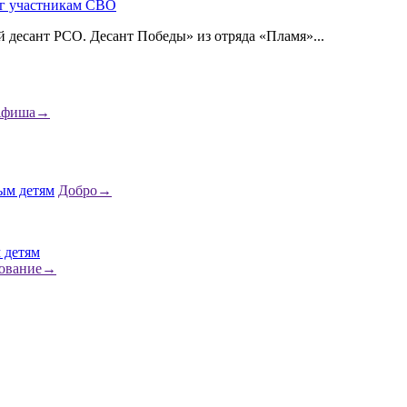
г участникам СВО
десант РСО. Десант Победы» из отряда «Пламя»...
фиша
→
Добро
→
 детям
ование
→