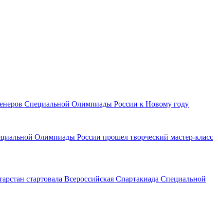
тренеров Специальной Олимпиады России к Новому году
ециальной Олимпиады России прошел творческий мастер-класс
тарстан стартовала Всероссийская Спартакиада Специальной