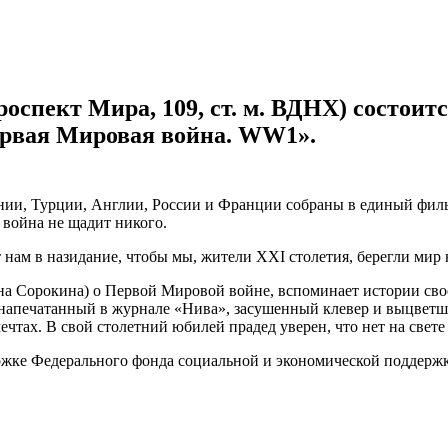
проспект Мира, 109, ст. м. ВДНХ) состоит
ервая Мировая война. WW1».
ии, Турции, Англии, России и Франции собраны в единый филь
 война не щадит никого.
ят нам в назидание, чтобы мы, жители XXI столетия, берегли мир
на Сорокина) о Первой Мировой войне, вспоминает истории сво
з, напечатанный в журнале «Нива», засушенный клевер и выцветш
тах. В свой столетний юбилей прадед уверен, что нет на свете 
жке Федерального фонда социальной и экономической поддержк