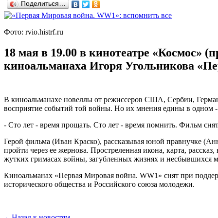
Поделиться…
Фото: rvio.histrf.ru
18 мая в 19.00 в кинотеатре «Космос» (
киноальманаха Игоря Угольникова «П
В киноальманахе новеллы от режиссеров США, Сербии, Герман
восприятие событий той войны. Но их мнения едины в одном -
- Сто лет - время прощать. Сто лет - время помнить. Фильм сн
Герой фильма (Иван Краско), рассказывая юной правнучке (Ан
пройти через ее жернова. Простреленная икона, карта, расска
жутких гримасах войны, загубленных жизнях и несбывшихся меч
Киноальманах «Первая Мировая война. WW1» снят при поддер
исторического общества и Российского союза молодежи.
←
Назад к новостям