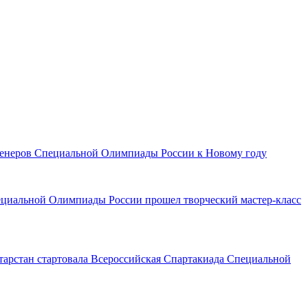
тренеров Специальной Олимпиады России к Новому году
ециальной Олимпиады России прошел творческий мастер-класс
тарстан стартовала Всероссийская Спартакиада Специальной