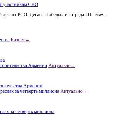
г участникам СВО
десант РСО. Десант Победы» из отряда «Пламя»...
Бизнес
→
ва
Актуально
→
роительства Армении
Актуально
→
слах за четверть миллиона