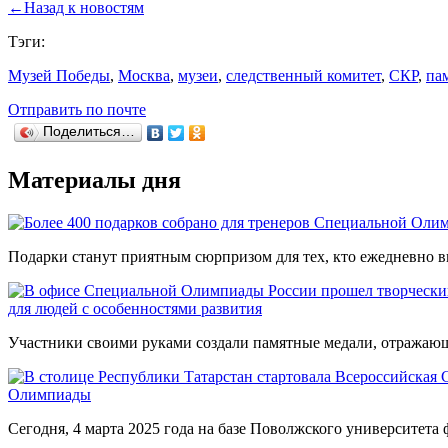
←
Назад к новостям
Тэги:
Музей Победы
,
Москва
,
музеи
,
следственный комитет
,
СКР
,
па
Отправить по почте
Поделиться…
Материалы дня
Подарки станут приятным сюрпризом для тех, кто ежедневно вк
для людей с особенностями развития
Участники своими руками создали памятные медали, отражающи
Олимпиады
Сегодня, 4 марта 2025 года на базе Поволжского университета ф