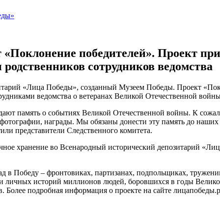
 «Поклонение победителей». Проект при
и родственников сотрудников ведомства
тарий «Лица Победы», созданный Музеем Победы. Проект «Пок
трудниками ведомства о ветеранах Великой Отечественной войны
дают память о событиях Великой Отечественной войны. К сожал
 фотографии, награды. Мы обязаны донести эту память до наши
тили представители Следственного комитета.
 вечное хранение во Всенародный исторический депозитарий «Л
ад в Победу – фронтовиках, партизанах, подпольщиках, труженик
 личных историй миллионов людей, боровшихся в годы Велико
в. Более подробная информация о проекте на сайте лицапобеды.