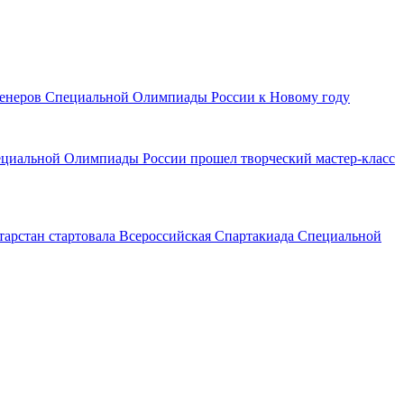
тренеров Специальной Олимпиады России к Новому году
ециальной Олимпиады России прошел творческий мастер-класс
тарстан стартовала Всероссийская Спартакиада Специальной