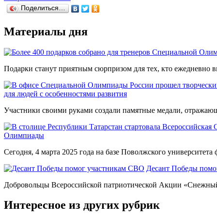
Поделиться…
Материалы дня
Подарки станут приятным сюрпризом для тех, кто ежедневно вк
для людей с особенностями развития
Участники своими руками создали памятные медали, отражающи
Олимпиады
Сегодня, 4 марта 2025 года на базе Поволжского университета ф
Десант Победы помо
Добровольцы Всероссийской патриотической Акции «Снежный 
Интересное из других рубрик