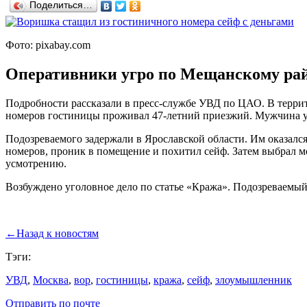
Поделиться…
Фото: pixabay.com
Оперативники угро по Мещанскому райо
Подробности рассказали в пресс-службе УВД по ЦАО. В терри
номеров гостиницы проживал 47-летний приезжий. Мужчина уше
Подозреваемого задержали в Ярославской области. Им оказалс
номеров, проник в помещение и похитил сейф. Затем выбрал м
усмотрению.
Возбуждено уголовное дело по статье «Кража». Подозреваемый
←
Назад к новостям
Тэги:
УВД
,
Москва
,
вор
,
гостиницы
,
кража
,
сейф
,
злоумышленник
Отправить по почте