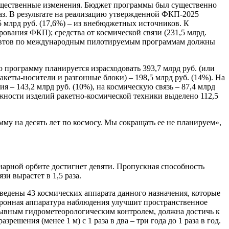
ущественные изменения. Бюджет программы был существенно
раз. В результате на реализацию утвержденной ФКП-2025
,5 млрд руб. (17,6%) – из внебюджетных источников. К
ования ФКП); средства от космической связи (231,5 млрд.
ронавтов по международным пилотируемым программам должны
программу планируется израсходовать 393,7 млрд руб. (или
акеты-носители и разгонные блоки) – 198,5 млрд руб. (14%). На
 – 143,2 млрд руб. (10%), на космическую связь – 87,4 млрд
жности изделий ракетно-космической техники выделено 112,5
му на десять лет по космосу. Мы сокращать ее не планируем»,
онарной орбите достигнет девяти. Пропускная способность
зи вырастет в 1,5 раза.
ведены 43 космических аппарата данного назначения, которые
тронная аппаратура наблюдения улучшит пространственное
рерывным гидрометеорологическим контролем, должна достичь к
шения (менее 1 м) с 1 раза в два – три года до 1 раза в год.