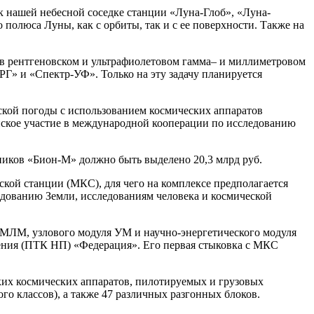
к нашей небесной соседке станции «Луна-Глоб», «Луна-
 полюса Луны, как с орбиты, так и с ее поверхности. Также на
в рентгеновском и ультрафиолетовом гамма– и миллиметровом
РГ» и «Спектр-УФ». Только на эту задачу планируется
ской погоды с использованием космических аппаратов
йское участие в международной кооперации по исследованию
иков «Бион-М» должно быть выделено 20,3 млрд руб.
ой станции (МКС), для чего на комплексе предполагается
едованию Земли, исследованиям человека и космической
 МЛМ, узлового модуля УМ и научно-энергетического модуля
ления (ПТК НП) «Федерация». Его первая стыковка с МКС
ких космических аппаратов, пилотируемых и грузовых
кого классов), а также 47 различных разгонных блоков.