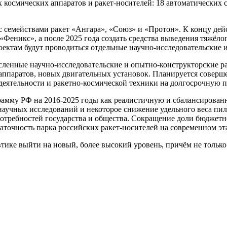
 космических аппаратов и ракет-носителей: 18 автоматических 
 с семействами ракет «Ангара», «Союз» и «Протон». К концу де
 «Феникс», а после 2025 года создать средства выведения тяжё
оектам будут проводиться отдельные научно-исследовательские 
ленные научно-исследовательские и опытно-конструкторские р
 аппаратов, новых двигательных установок. Планируется совер
деятельности и ракетно-космической техники на долгосрочную пе
амму РФ на 2016-2025 годы как реалистичную и сбалансирован
аучных исследований и некоторое снижение удельного веса пил
потребностей государства и общества. Сокращение доли бюджетн
аточность парка российских ракет-носителей на современном эт
ике выйти на новый, более высокий уровень, причём не только 