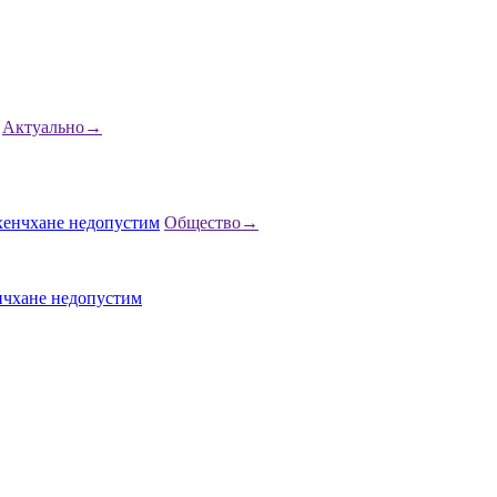
Актуально
→
Общество
→
нчхане недопустим