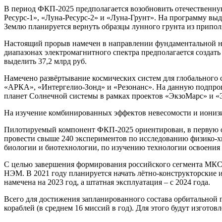
В период ФКП-2025 предполагается возобновить отечественную
Ресурс-1», «Луна-Ресурс-2» и «Луна-Грунт». На программу выде
Землю планируется вернуть образцы лунного грунта из припол
Настоящий прорыв намечен в направлении фундаментальной на
диапазонах электромагнитного спектра предполагается создать
выделить 37,2 млрд руб.
Намечено развёртывание космических систем для глобального 
«АРКА», «Интергелио-Зонд» и «Резонанс». На данную подпрог
планет Солнечной системы в рамках проектов «ЭкзоМарс» и «Э
На изучение комбинированных эффектов невесомости и иониз
Пилотируемый компонент ФКП-2025 ориентирован, в первую оч
провести свыше 240 экспериментов по исследованию физико-хи
биологии и биотехнологии, по изучению технологии освоения 
С целью завершения формирования российского сегмента МКС 
НЭМ. В 2021 году планируется начать лётно-конструкторские
намечена на 2023 год, а штатная эксплуатация – с 2024 года.
Всего для достижения запланированного состава орбитальной 
кораблей (в среднем 16 миссий в год). Для этого будут изготовл