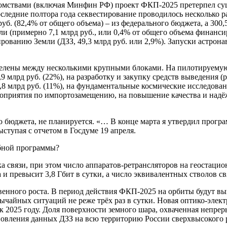
едомствами (включая Минфин РФ) проект ФКП-2025 претерпел с
оследние полтора года секвестирование проводилось несколько 
руб. (82,4% от общего объема) – из федерального бюджета, а 300
и (примерно 7,1 млрд руб., или 0,4% от общего объема финансир
дированию Земли (ДЗЗ, 49,3 млрд руб. или 2,9%). Запуски аст
делены между несколькими крупными блоками. На пилотируемую 
 млрд руб. (22%), на разработку и закупку средств выведения (р
8 млрд руб. (11%), на фундаментальные космические исследования
ероприятия по импортозамещению, на повышение качества и надё
бюджета, не планируется. «… В конце марта я утвердил програм
ступая с отчетом в Госдуме 19 апреля.
абной программы?
ка связи, при этом число аппаратов-ретрансляторов на геостаци
и превысит 3,8 Гбит в сутки, а число эквивалентных стволов свя
венного роста. В период действия ФКП-2025 на орбиты будут вы
ычайных ситуаций не реже трёх раз в сутки. Новая оптико-элек
 – к 2025 году. Доля поверхности земного шара, охваченная неп
вления данных ДЗЗ на всю территорию России сверхвысокого разре