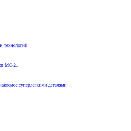
йн-технологий
ов МС-21
акосмос суперлегкими деталями