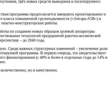
спутников, трёх новых средств выведения и пилотируемого
йствия программы предполагается завершить проектирование и
лого класса повышенной грузоподъемности («Ангара-А5В») и
и опытно-конструкторские работы.
аботы по созданию новых образцов целевой аппаратуры
шенствование технологий предприятий ракетно-космической
рспективу – до 2040 года.
ную. Среди важных структурных изменений – увеличение доли
отируемой программы. В первую очередь, это свидетельствует
ого финансирования (с 40% и более в отдельные годы до 14% в
апе.
количественно, но и качественно.