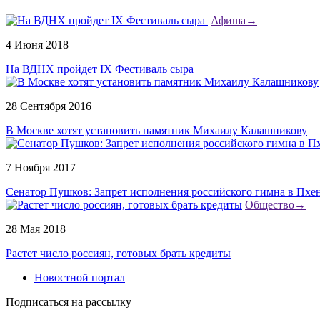
Афиша
→
4 Июня 2018
На ВДНХ пройдет IX Фестиваль сыра
28 Сентября 2016
В Москве хотят установить памятник Михаилу Калашникову
7 Ноября 2017
Сенатор Пушков: Запрет исполнения российского гимна в Пхе
Общество
→
28 Мая 2018
Растет число россиян, готовых брать кредиты
Новостной портал
Подписаться на рассылку