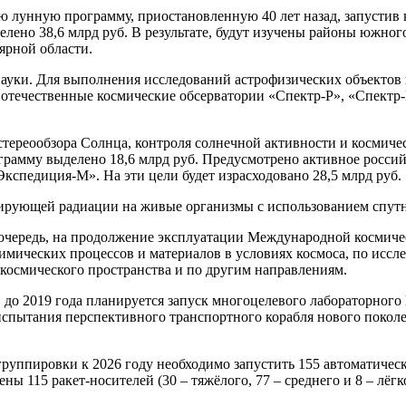
 лунную программу, приостановленную 40 лет назад, запустив 
лено 38,6 млрд руб. В результате, будут изучены районы южного
ярной области.
уки. Для выполнения исследований астрофизических объектов 
 отечественные космические обсерватории «Спектр-Р», «Спектр-
стереообзора Солнца, контроля солнечной активности и космиче
рамму выделено 18,6 млрд руб. Предусмотрено активное росси
кспедиция-М». На эти цели будет израсходовано 28,5 млрд руб.
ирующей радиации на живые организмы с использованием спутн
ередь, на продолжение эксплуатации Международной космическ
мических процессов и материалов в условиях космоса, по иссл
космического пространства и по другим направлениям.
до 2019 года планируется запуск многоцелевого лабораторного
 испытания перспективного транспортного корабля нового поко
группировки к 2026 году необходимо запустить 155 автоматичес
ены 115 ракет-носителей (30 – тяжёлого, 77 – среднего и 8 – лёг