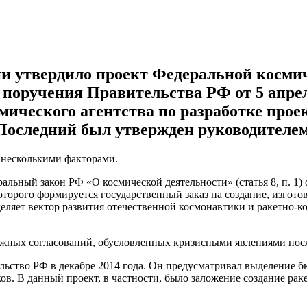
сии утвердило проект Федеральной косми
поручения Правительства РФ от 5 апреля
ического агентства по разработке про
Последний был утвержден руководителем 
 несколькими факторами.
льный закон РФ «О космической деятельности» (статья 8, п. 1)
торого формируется государственный заказ на создание, изгото
ляет вектор развития отечественной космонавтики и ракетно-к
ожных согласований, обусловленных кризисными явлениями посл
ство РФ в декабре 2014 года. Он предусматривал выделение бю
в. В данный проект, в частности, было заложение создание раке