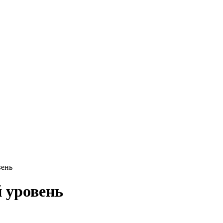
вень
й уровень