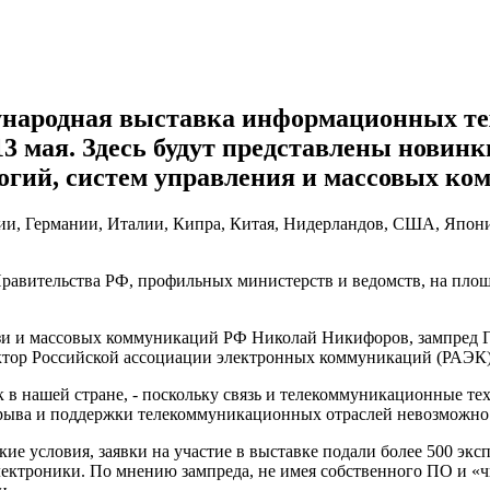
дународная выставка информационных те
13 мая. Здесь будут представлены нови
огий, систем управления и массовых ко
сии, Германии, Италии, Кипра, Китая, Нидерландов, США, Япон
равительства РФ, профильных министерств и ведомств, на площ
язи и массовых коммуникаций РФ Николай Никифоров, зампред Г
ектор Российской ассоциации электронных коммуникаций (РАЭК)
 в нашей стране, - поскольку связь и телекоммуникационные те
орыва и поддержки телекоммуникационных отраслей невозможно 
ие условия, заявки на участие в выставке подали более 500 экс
ектроники. По мнению зампреда, не имея собственного ПО и «ч