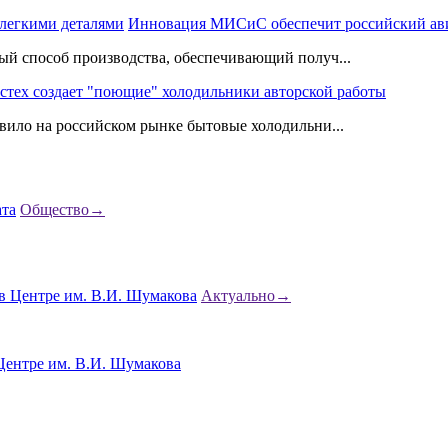
Инновация МИСиС обеспечит российский ави
й способ производства, обеспечивающий получ...
стех создает "поющие" холодильники авторской работы
вило на российском рынке бытовые холодильни...
Общество
→
Актуально
→
Центре им. В.И. Шумакова