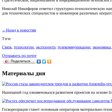
стратегической, национальной и информационной безопасност
Николай Никифоров отметил структурно-технологическую напра
для технических специалистов и инженеров различных операто
←
Назад к новостям
Тэги:
Связь
,
технологии
,
экспоцентр
,
телекоммуникации
,
экономика
Отправить по почте
Поделиться…
Материалы дня
Нынешний год ознаменовался развитием проектов на основе бл
Госкорпорация станет основным оператором материально-техн