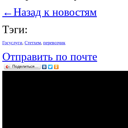
←
Назад к новостям
Тэги:
Госуслуги
,
Стетхем
,
перевозчик
Отправить по почте
Поделиться…