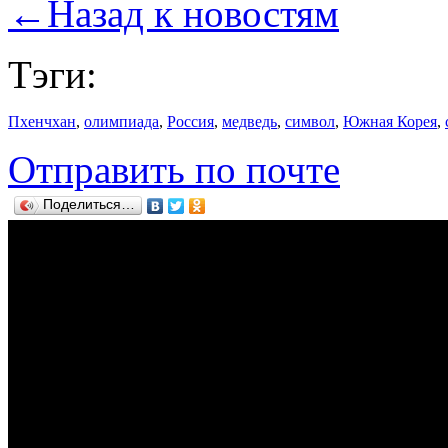
←
Назад к новостям
Тэги:
Пхенчхан
,
олимпиада
,
Россия
,
медведь
,
символ
,
Южная Корея
,
Отправить по почте
Поделиться…