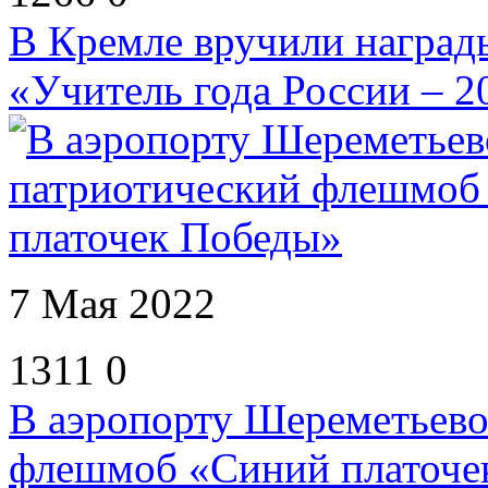
В Кремле вручили наград
«Учитель года России – 2
7 Мая 2022
1311
0
В аэропорту Шереметьево
флешмоб «Синий платоче