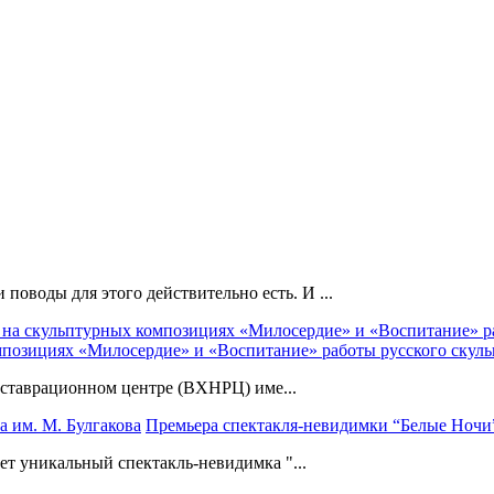
поводы для этого действительно есть. И ...
позициях «Милосердие» и «Воспитание» работы русского скуль
реставрационном центре (ВХНРЦ) име...
Премьера спектакля-невидимки “Белые Ночи” 
ет уникальный спектакль-невидимка "...