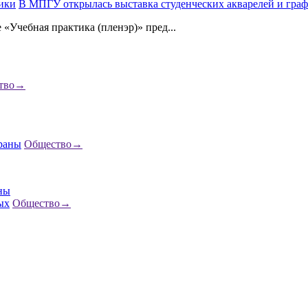
В МПГУ открылась выставка студенческих акварелей и гра
«Учебная практика (пленэр)» пред...
тво
→
Общество
→
аны
Общество
→