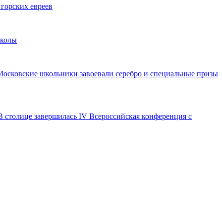
 горских евреев
школы
Московские школьники завоевали серебро и специальные призы
В столице завершилась IV Всероссийская конференция с