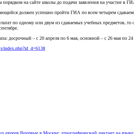
м порядком на сайте школы до подачи заявления на участие в ГИ
чающийся должен успешно пройти ГИА по всем четырем сдаваем
ьтат по одному или двум из сдаваемых учебных предметов, то о
сентябре.
па: досрочный – с 20 апреля по 6 мая, основной – с 26 мая по 2
ews/index.php?id_4=6138
Впервые в Москве: этнографический диктант на языке