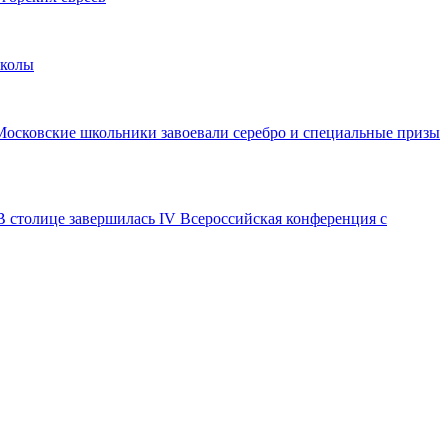
школы
Московские школьники завоевали серебро и специальные призы
В столице завершилась IV Всероссийская конференция с