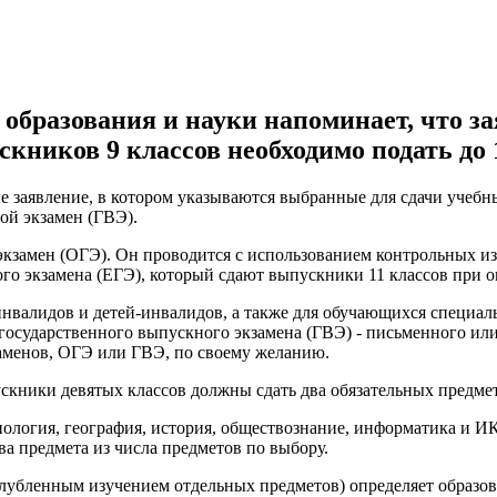
 образования и науки напоминает, что за
ускников 9 классов необходимо подать до
е заявление, в котором указываются выбранные для сдачи учебн
ой экзамен (ГВЭ).
экзамен (ОГЭ). Он проводится с использованием контрольных и
го экзамена (ЕГЭ), который сдают выпускники 11 классов при 
нвалидов и детей-инвалидов, а также для обучающихся специал
государственного выпускного экзамена (ГВЭ) - письменного или 
заменов, ОГЭ или ГВЭ, по своему желанию.
кники девятых классов должны сдать два обязательных предмета
иология, география, история, обществознание, информатика и И
а предмета из числа предметов по выбору.
углубленным изучением отдельных предметов) определяет образо