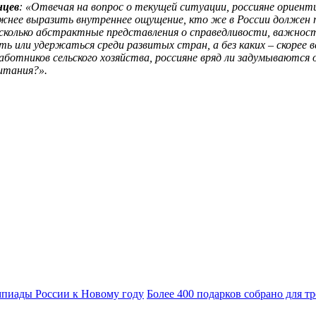
нцев
: «Отвечая на вопрос о текущей ситуации, россияне ориент
нее выразить внутреннее ощущение, кто же в России должен по
есколько абстрактные представления о справедливости, важност
 или удержаться среди развитых стран, а без каких – скорее 
аботников сельского хозяйства, россияне вряд ли задумываются 
итания?».
Более 400 подарков собрано для 