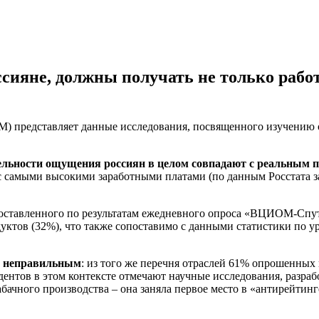
ияне, должны получать не только работ
 представляет данные исследования, посвященного изучению от
тельности ощущения россиян в целом совпадают с реальным 
самыми высокими заработными платами (по данным Росстата за м
оставленного по результатам ежедневного опроса «ВЦИОМ-Спут
одуктов (32%), что также сопоставимо с данными статистики по 
т неправильным
: из того же перечня отраслей 61% опрошенных 
тов в этом контексте отмечают научные исследования, разрабо
бачного производства – она заняла первое место в «антирейтин