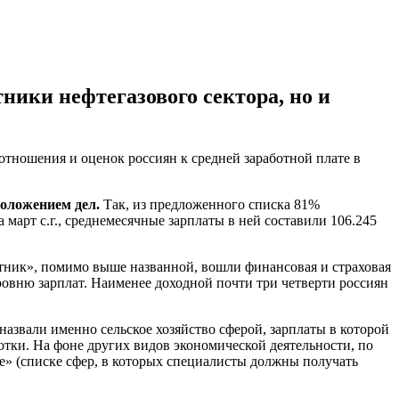
ники нефтегазового сектора, но и
ношения и оценок россиян к средней заработной плате в
положением дел.
Так, из предложенного списка 81%
арт с.г., среднемесячные зарплаты в ней составили 106.245
ник», помимо выше названной, вошли финансовая и страховая
уровню зарплат. Наименее доходной почти три четверти россиян
назвали именно сельское хозяйство сферой, зарплаты в которой
тки. На фоне других видов экономической деятельности, по
ге» (списке сфер, в которых специалисты должны получать