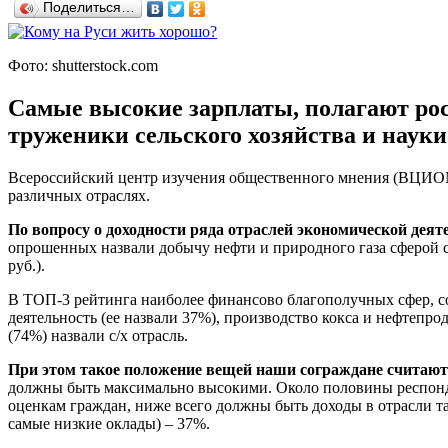
Поделиться…
Фото: shutterstock.com
Самые высокие зарплаты, полагают росс
труженики сельского хозяйства и науки
Всероссийский центр изучения общественного мнения (ВЦИОМ)
различных отраслях.
По вопросу о доходности ряда отраслей экономической дея
опрошенных назвали добычу нефти и природного газа сферой с 
руб.).
В ТОП-3 рейтинга наиболее финансово благополучных сфер, с
деятельность (ее назвали 37%), производство кокса и нефтепр
(74%) назвали с/х отрасль.
При этом такое положение вещей наши сограждане считаю
должны быть максимально высокими. Около половины респонден
оценкам граждан, ниже всего должны быть доходы в отрасли та
самые низкие оклады) – 37%.