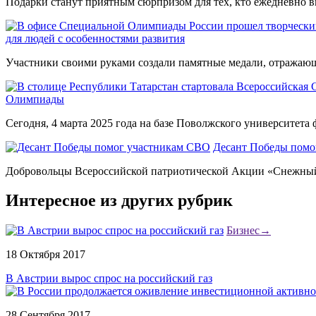
Подарки станут приятным сюрпризом для тех, кто ежедневно вк
для людей с особенностями развития
Участники своими руками создали памятные медали, отражающи
Олимпиады
Сегодня, 4 марта 2025 года на базе Поволжского университета ф
Десант Победы помо
Добровольцы Всероссийской патриотической Акции «Снежный 
Интересное из других рубрик
Бизнес
→
18 Октября 2017
В Австрии вырос спрос на российский газ
28 Сентября 2017