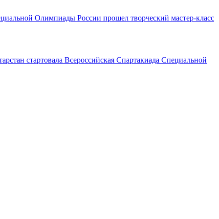
ециальной Олимпиады России прошел творческий мастер-класс
тарстан стартовала Всероссийская Спартакиада Специальной