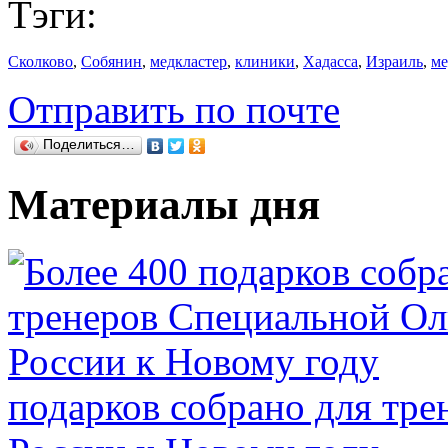
Тэги:
Сколково
,
Собянин
,
медкластер
,
клиники
,
Хадасса
,
Израиль
,
ме
Отправить по почте
Поделиться…
Материалы дня
подарков собрано для тр