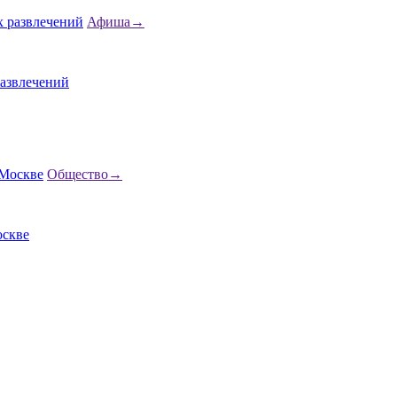
Афиша
→
азвлечений
Общество
→
скве