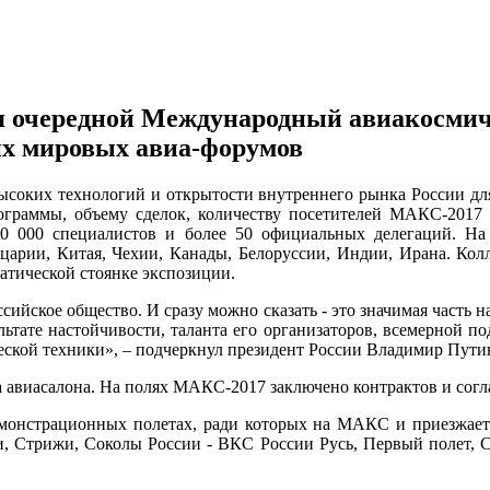
я очередной Международный авиакосмич
их мировых авиа-форумов
ысоких технологий и открытости внутреннего рынка России для
граммы, объему сделок, количеству посетителей МАКС-2017 п
70 000 специалистов и более 50 официальных делегаций. На
арии, Китая, Чехии, Канады, Белоруссии, Индии, Ирана. Кол
атической стоянке экспозиции.
ссийское общество. И сразу можно сказать - это значимая часть 
зультате настойчивости, таланта его организаторов, всемерной
еской техники», – подчеркнул президент России Владимир Пути
 авиасалона. На полях МАКС-2017 заключено контрактов и согл
емонстрационных полетах, ради которых на МАКС и приезжает 
, Стрижи, Соколы России - ВКС России Русь, Первый полет, Сhel