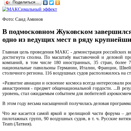
Поделиться…
Фото: Саид Аминов
В подмосковном Жуковском завершилс
одно из ведущих мест в ряду крупнейш
Главная цель проведения МАКС - демонстрация российских в
достигнута сполна. По масштабу выставочной и деловой про
компаний, в том числе 180 иностранных, 35 стран, более 
национальные павильоны Германии, Италии, Франции, Швейц
столичного региона. 116 воздушных судов расположилось на ст
«Развитие авиации и освоение космоса всегда интересовали ро
авиастроения - предмет общенациональной гордости. ...В ре
уровень, стал ожидаемым событием для любителей аэрокосмич
В этом году весьма насыщенной получилась деловая программа
Что же касается самой яркой и зрелищной части форума – д
пилотажных групп, 90 воздушных судов, в т. ч. Русские витязи
Team (Латвия).