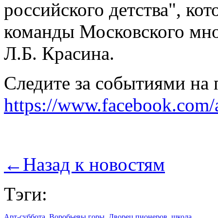
российского детства", кот
команды Московского мно
Л.Б. Красина.
Следите за событиями на 
https://www.facebook.com/
←
Назад к новостям
Тэги:
Арт-суббота
,
Воробьевы горы
,
Дворец пионеров
,
школа