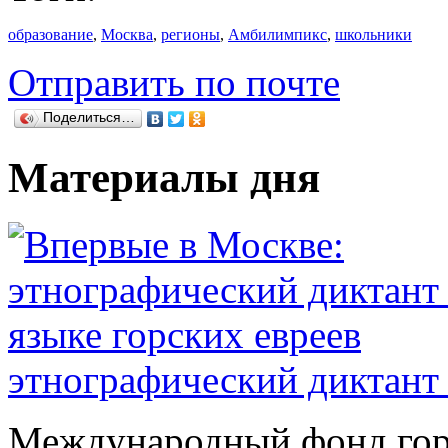
образование
,
Москва
,
регионы
,
Амбилимпикс
,
школьники
Отправить по почте
Поделиться…
Материалы дня
этнографический диктант 
Международный фонд гор