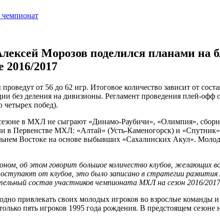
ексей Морозов поделился планами на бл
е 2016/2017
 проведут от 56 до 62 игр. Итоговое количество зависит от со
ции без деления на дивизионы. Регламент проведения плей-офф о
о четырех побед).
 сезоне в МХЛ не сыграют «Динамо-Раубичи», «Олимпия», сборн
и в Первенстве МХЛ: «Алтай» (Усть-Каменогорск) и «Спутник» 
ьнем Востоке на основе выбывших «Сахалинских Акул». Молод
ном, об этом говорит большое количество клубов, желающих вс
поступают от клубов, это было записано в стратегии развития Л
чательный состав участников чемпионата МХЛ на сезон 2016/20
одно привлекать своих молодых игроков во взрослые команды и
только пять игроков 1995 года рождения. В предстоящем сезоне 