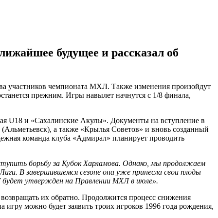
ижайшее будущее и рассказал об
става участников чемпионата МХЛ. Также изменения произойдут
станется прежним. Игры навылет начнутся с 1/8 финала,
ая U18 и «Сахалинские Акулы». Документы на вступление в
(Альметьевск), а также «Крылья Советов» и вновь созданный
ежная команда клуба «Адмирал» планирует проводить
тупить борьбу за Кубок Харламова. Однако, мы продолжаем
иги. В завершившемся сезоне она уже принесла свои плоды –
17 будет утвержден на Правлении МХЛ в июле».
 возвращать их обратно. Продолжится процесс снижения
на игру можно будет заявить троих игроков 1996 года рождения,