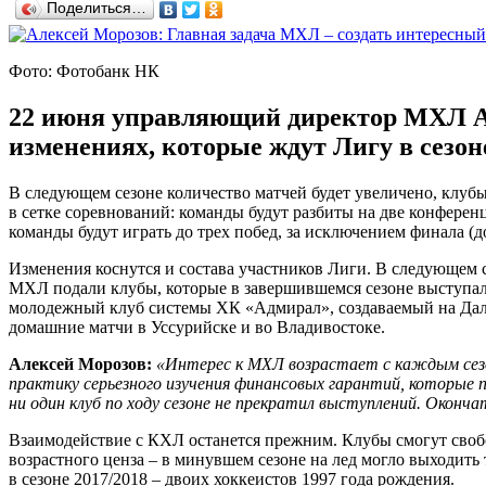
Поделиться…
Фото: Фотобанк НК
22 июня управляющий директор МХЛ Ал
изменениях, которые ждут Лигу в сезон
В следующем сезоне количество матчей будет увеличено, клубы
в сетке соревнований: команды будут разбиты на две конферен
команды будут играть до трех побед, за исключением финала (д
Изменения коснутся и состава участников Лиги. В следующем
МХЛ подали клубы, которые в завершившемся сезоне выступал
молодежный клуб системы ХК «Адмирал», создаваемый на Дал
домашние матчи в Уссурийске и во Владивостоке.
Алексей Морозов:
«Интерес к МХЛ возрастает с каждым сезо
практику серьезного изучения финансовых гарантий, которые 
ни один клуб по ходу сезоне не прекратил выступлений. Окон
Взаимодействие с КХЛ останется прежним. Клубы смогут своб
возрастного ценза – в минувшем сезоне на лед могло выходить 
в сезоне 2017/2018 – двоих хоккеистов 1997 года рождения.