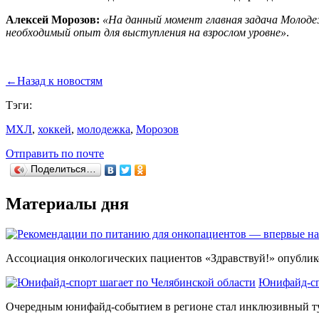
Алексей Морозов:
«На данный момент главная задача Молодеж
необходимый опыт для выступления на взрослом уровне»
.
←
Назад к новостям
Тэги:
МХЛ
,
хоккей
,
молодежка
,
Морозов
Отправить по почте
Поделиться…
Материалы дня
Ассоциация онкологических пациентов «Здравствуй!» опублико
Юнифайд-сп
Очередным юнифайд-событием в регионе стал инклюзивный тур