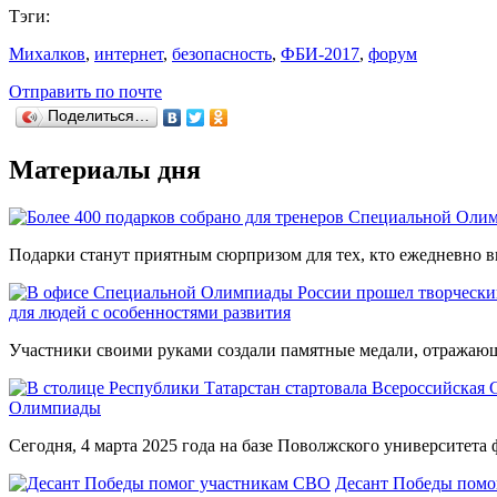
Тэги:
Михалков
,
интернет
,
безопасность
,
ФБИ-2017
,
форум
Отправить по почте
Поделиться…
Материалы дня
Подарки станут приятным сюрпризом для тех, кто ежедневно вк
для людей с особенностями развития
Участники своими руками создали памятные медали, отражающи
Олимпиады
Сегодня, 4 марта 2025 года на базе Поволжского университета ф
Десант Победы помо