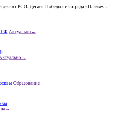
десант РСО. Десант Победы» из отряда «Пламя»...
Актуально
→
РФ
Актуально
→
Образование
→
сквы
ша
→