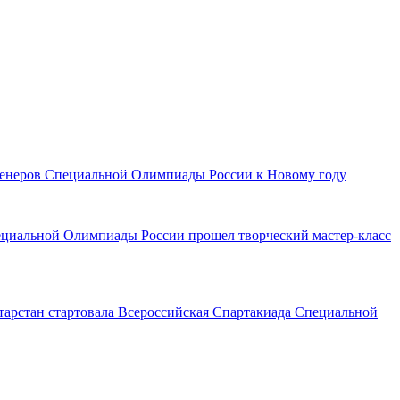
тренеров Специальной Олимпиады России к Новому году
ециальной Олимпиады России прошел творческий мастер-класс
тарстан стартовала Всероссийская Спартакиада Специальной