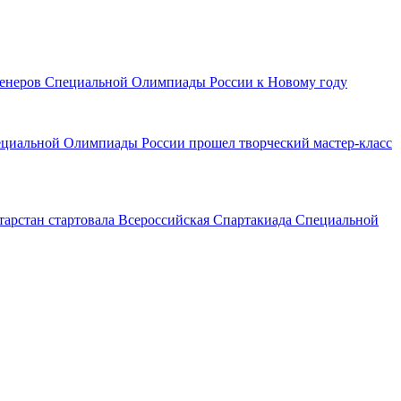
тренеров Специальной Олимпиады России к Новому году
ециальной Олимпиады России прошел творческий мастер-класс
тарстан стартовала Всероссийская Спартакиада Специальной