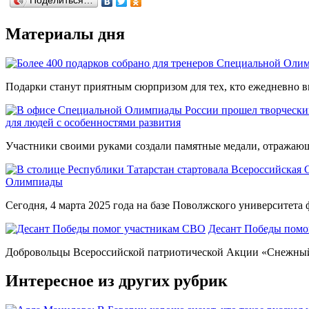
Поделиться…
Материалы дня
Подарки станут приятным сюрпризом для тех, кто ежедневно вк
для людей с особенностями развития
Участники своими руками создали памятные медали, отражающи
Олимпиады
Сегодня, 4 марта 2025 года на базе Поволжского университета ф
Десант Победы помо
Добровольцы Всероссийской патриотической Акции «Снежный 
Интересное из других рубрик