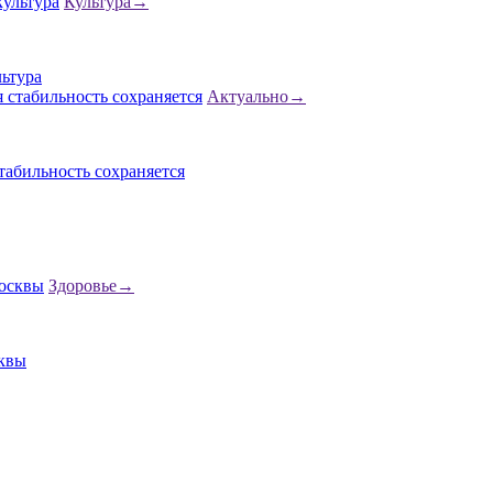
Культура
→
льтура
Актуально
→
абильность сохраняется
Здоровье
→
сквы