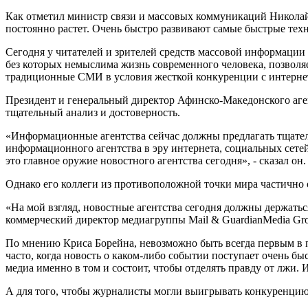
Как отметил министр связи и массовых коммуникаций Николай 
постоянно растет. Очень быстро развивают самые быстрые техн
Сегодня у читателей и зрителей средств массовой информации
без которых немыслима жизнь современного человека, позволяе
традиционные СМИ в условия жесткой конкуренции с интернет
Президент и генеральный директор Афинско-Македонского а
тщательный анализ и достоверность.
«Информационные агентства сейчас должны предлагать тщатель
информационного агентства в эру интернета, социальных сете
это главное оружие новостного агентства сегодня», - сказал он.
Однако его коллеги из противоположной точки мира частично 
«На мой взгляд, новостные агентства сегодня должны держаться
коммерческий директор медиагруппы Mail & GuardianMedia Gr
По мнению Криса Борейна, невозможно быть всегда первым в 
часто, когда новость о каком-либо событии поступает очень бы
медиа именно в том и состоит, чтобы отделять правду от лжи.
А для того, чтобы журналисты могли выигрывать конкуренцию