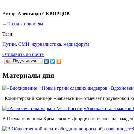
Автор:
Александр СКВОРЦОВ
←
Назад к новостям
Тэги:
Путин
,
СМИ
,
журналистика
,
медиафорум
Отправить по почте
Поделиться…
Материалы дня
«Вдохновен
«Кондитерский концерн «Бабаевский» отмечает полувековой юб
«Аленка» стала маркой 
В Государственном Кремлевском Дворце состоялось награждени