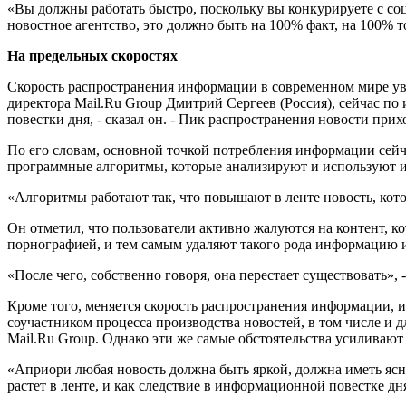
«Вы должны работать быстро, поскольку вы конкурируете с соц
новостное агентство, это должно быть на 100% факт, на 100% т
На предельных скоростях
Скорость распространения информации в современном мире уве
директора Mail.Ru Group Дмитрий Сергеев (Россия), сейчас по 
повестки дня, - сказал он. - Пик распространения новости прих
По его словам, основной точкой потребления информации сейч
программные алгоритмы, которые анализируют и используют инт
«Алгоритмы работают так, что повышают в ленте новость, кото
Он отметил, что пользователи активно жалуются на контент, к
порнографией, и тем самым удаляют такого рода информацию и
«После чего, собственно говоря, она перестает существовать»,
Кроме того, меняется скорость распространения информации, и
соучастником процесса производства новостей, в том числе и 
Mail.Ru Group. Однако эти же самые обстоятельства усиливаю
«Априори любая новость должна быть яркой, должна иметь ясн
растет в ленте, и как следствие в информационной повестке д