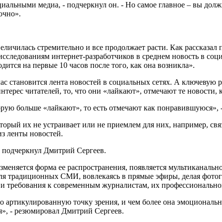
иальными медиа, - подчеркнул он. - Но самое главное – вы дол
очно».
личилась стремительно и все продолжает расти. Как рассказал 
исследованиям интернет-разработчиков в среднем новость в соци
одится на первые 10 часов после того, как она возникла».
ас становится лента новостей в социальных сетях. А ключевую 
ерес читателей, то, что они «лайкают», отмечают те новости, 
рую больше «лайкают», то есть отмечают как понравившуюся», -
оторый их не устраивает или не приемлем для них, например, с
з ленты новостей.
 - подчеркнул Дмитрий Сергеев.
зменяется форма ее распространения, появляется мультиканальн
для традиционных СМИ, вовлекаясь в прямые эфиры, делая фотогр
т и требования к современным журналистам, их профессионально
о артикулированную точку зрения, и чем более она эмоциональн
ня», - резюмировал Дмитрий Сергеев.