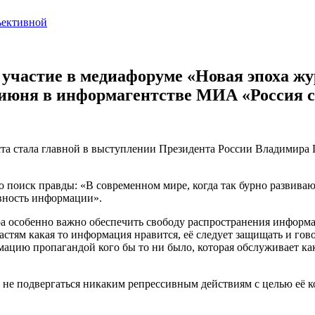
частие в медиафоруме «Новая эпоха жу
 июня в информагентстве МИА «Россия с
та стала главной в выступлении Президента России Владимира 
то поиск правды: «В современном мире, когда так бурно развив
вность информации».
ра особенно важно обеспечить свободу распространения информа
властям какая то информация нравится, её следует защищать и го
формацию пропагандой кого бы то ни было, которая обслуживает 
 не подвергаться никаким репрессивным действиям с целью её 