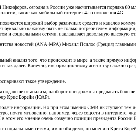
Никифоров, сегодня в России уже насчитывается порядка 80 млн
ологии, такие как мобильный интернет 4-го поколения 4G.
 появляется широкий выбор различных средств и каналов комму
т буквально каждому быть не только потребителем информации, 
ом и социальными сетями, накладывает довольную высокую отве
гентства новостей (ANA-MPA) Михаил Псилос (Греция) главны
ный анализ того, что происходит в мире, а также прямую инфо
й и так далее. Конечно, информационному агентству сложно сра
оспаривают такое утверждение.
 подальше от анализа, наоборот они должны предлагать больше ф
oup Крис Борейн (ЮАР).
подаче информации. Но при этом именно СМИ выступают тем ис
стро, почти мгновенно, например, через соцсети в интернете, лю
 И в этом его мнение очень созвучно позиции президента России
 с социальными сетями, им необходимо, по мнению Криса Борей