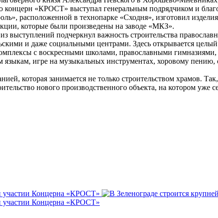
о концерн «КРОСТ» выступал генеральным подрядчиком и благо
ь», расположенной в технопарке «Сходня», изготовил изделия
укции, которые были произведены на заводе «МКЗ».
из выступлений подчеркнул важность строительства православ
ьскими и даже социальными центрами. Здесь открывается целый
мплексы с воскресными школами, православными гимназиями, д
 языкам, игре на музыкальных инструментах, хоровому пению, 
ией, которая занимается не только строительством храмов. Та
оительство нового производственного объекта, на котором уже 