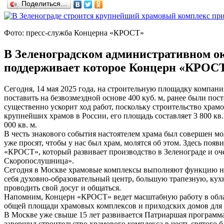
Поделиться…
Фото: пресс-служба Концерна «КРОСТ»
В Зеленоградском административном о
поддерживает которое Концерн «КРОСТ
Сегодня, 14 мая 2025 года, на строительную площадку компан
поставить на безвозмездной основе 400 куб. м, ранее были пос
существенно ускорит ход работ, поскольку строительство храм
крупнейших храмов в России, его площадь составляет 3 800 кв.
000 кв. м.
В честь знакового события настоятелем храма был совершен мо
уже просят, чтобы у нас был храм, молятся об этом. Здесь по
«КРОСТ», который развивает производство в Зеленограде и оч
Скоропослушница».
Сегодня в Москве храмовые комплексы выполняют функцию не т
себя духовно-образовательный центр, большую трапезную, кух
проводить свой досуг и общаться.
Напомним, Концерн «КРОСТ» ведет масштабную работу в области
общей площади храмовых комплексов и приходских домов для 
В Москве уже свыше 15 лет развивается Патриаршая программа
завершил строительство храмового комплекса в честь святого 