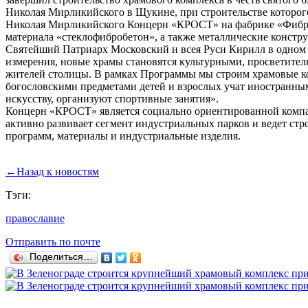
Николая Мирликийского в Щукине, при строительстве которог
Николая Мирликийского Концерн «КРОСТ» на фабрике «Фиброл
материала «стеклофибробетон», а также металлические констр
Святейший Патриарх Московский и всея Руси Кирилл в одном 
измерения, новые храмы становятся культурными, просветител
жителей столицы. В рамках Программы мы строим храмовые ко
богословскими предметами детей и взрослых учат иностранным
искусству, организуют спортивные занятия».
Концерн «КРОСТ» является социально ориентированной компан
активно развивает сегмент индустриальных парков и ведет стр
программ, материалы и индустриальные изделия.
←
Назад к новостям
Тэги:
православие
Отправить по почте
Поделиться…