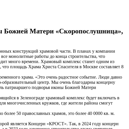
ны Божией Матери «Скоропослушница»,
тонных конструкций храмовой части. В планах у компании
 все монолитные работы до конца строительства, что
уходит много времени. Храмовый комплекс станет одним из
м, что площадь Храма Христа Спасителя в Москве составляет 8
ременного храма. «Это очень радостное событие. Люди давно
вно-образовательный центр. Мы очень благодарны концерну
тель патриаршего подворья иконы Божией Матери
оящийся в Зеленограде храмовый комплекс будет включать в
 для многочисленных кружков, где жители района смогут
более 50 православных храмов, это более 40 0000 кв. м.
орой является Концерн «КРОСТ». Так, в 2024 году концерн
а в 2023 году завершено строительство храма святителя