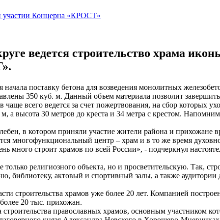
круге ведется строительство храма ико
».
ия начала поставку бетона для возведения монолитных железобе
тавлены 350 куб. м. Данный объем материала позволит завершить
ов чаще всего ведется за счет пожертвования, на сбор которых 
 м, а высота 30 метров до креста и 34 метра с крестом. Напомни
лебен, в котором приняли участие жители района и прихожане в
явится многофункциональный центр – храм и в то же время духо
ень много строит храмов по всей России», - подчеркнул настоя
олько религиозного объекта, но и просветительскую. Так, стр
ню, библиотеку, актовый и спортивный залы, а также аудитории
 строительства храмов уже более 20 лет. Компанией построено 
более 20 тыс. прихожан.
 строительства православных храмов, основным участником кот
благоверного князя Александра Невского в Хорошево-Мневниках, 