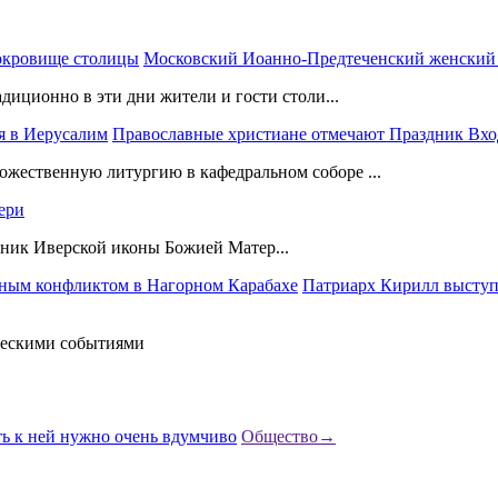
Московский Иоанно-Предтеченский женский 
адиционно в эти дни жители и гости столи...
Православные христиане отмечают Праздник Вхо
ожественную литургию в кафедральном соборе ...
ери
здник Иверской иконы Божией Матер...
Патриарх Кирилл выступ
ическими событиями
Общество
→